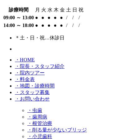
診療時間
月
火
水
木
金
土
日
祝
09:00 ～ 13:00
●
●
●
●
●
/
/
/
14:00 ～ 18:00
●
●
●
●
●
/
/
/
＊土・日・祝…休診日
・HOME
・院長・スタッフ紹介
・院内ツアー
・料金表
・地図・診療時間
・スタッフ募集
・お問い合わせ
・虫歯
・歯周病
・根管治療
・削る量が少ないブリッジ
・小児歯科