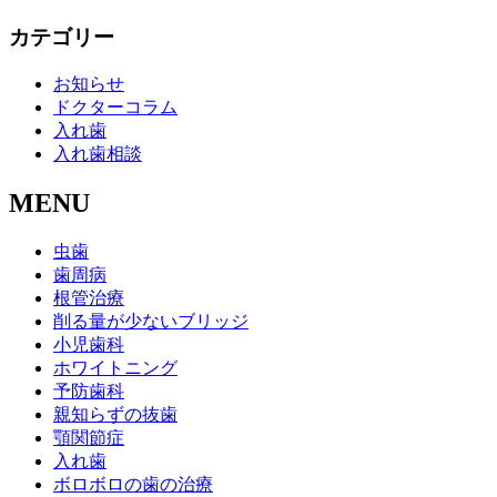
カテゴリー
お知らせ
ドクターコラム
入れ歯
入れ歯相談
MENU
虫歯
歯周病
根管治療
削る量が少ないブリッジ
小児歯科
ホワイトニング
予防歯科
親知らずの抜歯
顎関節症
入れ歯
ボロボロの歯の治療