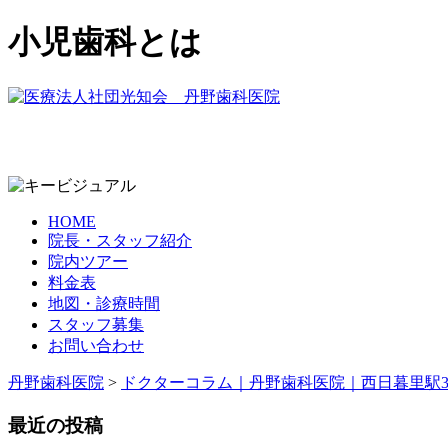
小児歯科とは
HOME
院長・スタッフ紹介
院内ツアー
料金表
地図・診療時間
スタッフ募集
お問い合わせ
丹野歯科医院
>
ドクターコラム｜丹野歯科医院｜西日暮里駅
最近の投稿