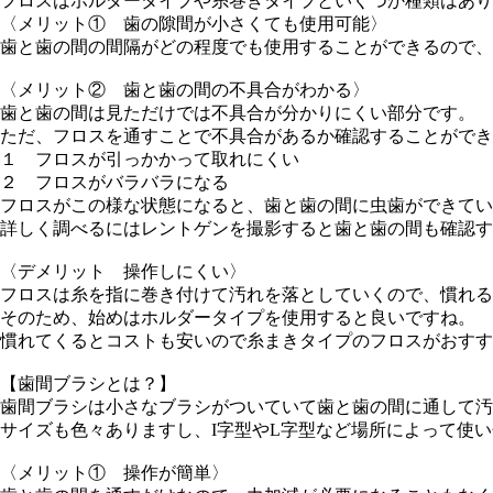
フロスはホルダータイプや糸巻きタイプといくつか種類はあり
〈メリット① 歯の隙間が小さくても使用可能〉
歯と歯の間の間隔がどの程度でも使用することができるので、
〈メリット② 歯と歯の間の不具合がわかる〉
歯と歯の間は見ただけでは不具合が分かりにくい部分です。
ただ、フロスを通すことで不具合があるか確認することができ
１ フロスが引っかかって取れにくい
２ フロスがバラバラになる
フロスがこの様な状態になると、歯と歯の間に虫歯ができてい
詳しく調べるにはレントゲンを撮影すると歯と歯の間も確認す
〈デメリット 操作しにくい〉
フロスは糸を指に巻き付けて汚れを落としていくので、慣れる
そのため、始めはホルダータイプを使用すると良いですね。
慣れてくるとコストも安いので糸まきタイプのフロスがおすす
【歯間ブラシとは？】
歯間ブラシは小さなブラシがついていて歯と歯の間に通して汚
サイズも色々ありますし、I字型やL字型など場所によって使
〈メリット① 操作が簡単〉