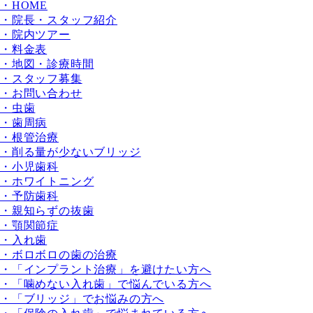
・HOME
・院長・スタッフ紹介
・院内ツアー
・料金表
・地図・診療時間
・スタッフ募集
・お問い合わせ
・虫歯
・歯周病
・根管治療
・削る量が少ないブリッジ
・小児歯科
・ホワイトニング
・予防歯科
・親知らずの抜歯
・顎関節症
・入れ歯
・ボロボロの歯の治療
・「インプラント治療」を避けたい方へ
・「噛めない入れ歯」で悩んでいる方へ
・「ブリッジ」でお悩みの方へ