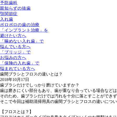
予防歯科
親知らずの抜歯
顎関節症
入れ歯
ボロボロの歯の治療
「インプラント治療」を
避けたい方へ
「噛めない入れ歯」で
悩んでいる方へ
「ブリッジ」で
お悩みの方へ
「保険の入れ歯」で
悩まれている方へ
歯間ブラシとフロスの違いとは？
2018年10月17日
歯ブラシだけでしっかり磨けていますか？
歯は磨きにくい部分もあり、歯が重なり合っている場合などは
そのため、歯ブラシだけでは汚れを十分に落とすことができず
そこで今回は補助清掃用具の歯間ブラシとフロスの違いについ
【フロスとは？】