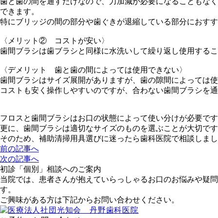
歯と歯の間を通すだけなので、力加減が必要になることもなく
できます。
特にブリッジの間の部分や歯ぐきが退縮している部分におすす
〈メリット② コストが安い〉
歯間ブラシは歯ブラシと同様に水洗いして繰り返し使用するこ
〈デメリット 歯と歯の間によっては使用できない〉
歯間ブラシはサイズ展開がありますが、歯の隙間によっては使
コストも安く操作しやすいのですが、合わない歯間ブラシを通
フロスと歯間ブラシはお口の状態によって使い分けが必要です
更に、歯間ブラシは適切なサイズのものを選ぶことが大切です
そのため、補助清掃用具選びに迷ったら歯科医院で相談しまし
前の記事へ
次の記事へ
初診「個別」相談へのご案内
当院では、患者さんが抱えていらっしゃるお口のお悩みや疑問
す。
ご興味がある方は下記からお問い合わせください。