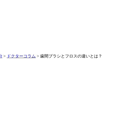
分
>
ドクターコラム
>
歯間ブラシとフロスの違いとは？