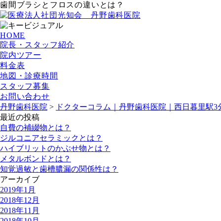
歯間ブラシとフロスの違いとは？
HOME
院長・スタッフ紹介
院内ツアー
料金表
地図・診療時間
スタッフ募集
お問い合わせ
丹野歯科医院
>
ドクターコラム｜丹野歯科医院｜西日暮里駅3
最近の投稿
自費の補綴物とは？
ジルコニアセラミックとは？
ハイブリットのかぶせ物とは？
メタルボンドとは？
知覚過敏と歯槽膿漏の関係性は？
アーカイブ
2019年1月
2018年12月
2018年11月
2018年10月