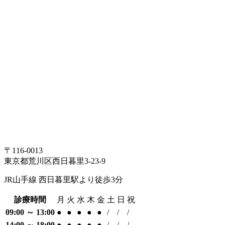
〒116-0013
東京都荒川区西日暮里3-23-9
JR山手線 西日暮里駅より徒歩3分
診療時間
月
火
水
木
金
土
日
祝
09:00 ～ 13:00
●
●
●
●
●
/
/
/
14:00 ～ 18:00
●
●
●
●
●
/
/
/