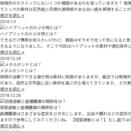
保険外のセラミックにもいくつか種類があるのを知っていますか？ 保
ラミックの素材は天然歯と同様の透明感のある白い歯を再現することが
続きを読む→
2019.1.5
ハイブリットのかぶせ物とは？
できるだけ費用を抑えたいけれど、銀歯はギラギラ光って気になると思
きるようになりました。 そこで今回はハイブリットの素材や適応条件に付
続きを読む→
2018.12.29
メタルボンドとは？
保険の治療でできる被せ物は素材に制限がありますが、最近では保険外
があり、自然な天然歯に近い素材を選ぶ方も増えてきています。 どの
続きを読む→
2018.12.26
知覚過敏と歯槽膿漏の関係性は？
歯槽膿漏はさまざまな症状をひきおこします。 出血や腫れなどの症状
ますので参考にしてみてくださいね。 【知覚過敏とは？】 むし歯で
続きを読む→