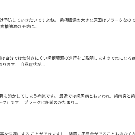
け予防していきたいですよね。 歯槽膿漏の大きな原因はプラークなので
 歯槽膿漏の予防に…
回は自分では気付きにくい歯槽膿漏の進行をご説明しますので気になる
あります。 自覚症状が…
骨も溶かしてしまう病気です。 最近では歯周病ともいわれ、歯肉炎と歯
ーク」です。 プラークは細菌のかたまり…
事を快適にする ことができますし、装置に不具合がでることも少なくな