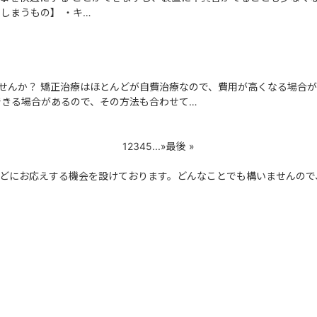
しまうもの】 ・キ…
せんか？ 矯正治療はほとんどが自費治療なので、費用が高くなる場合が
できる場合があるので、その方法も合わせて…
1
2
3
4
5
...
»
最後 »
どにお応えする機会を設けております。どんなことでも構いませんので