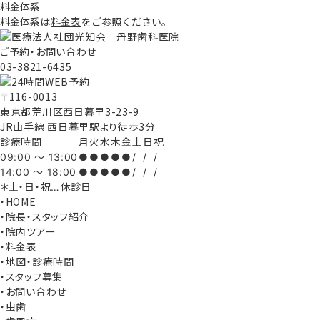
料金体系
料金体系は
料金表
をご参照ください。
ご予約・お問い合わせ
03-3821-6435
〒116-0013
東京都荒川区西日暮里3-23-9
JR山手線 西日暮里駅より徒歩3分
診療時間
月
火
水
木
金
土
日
祝
09:00 ～ 13:00
●
●
●
●
●
/
/
/
14:00 ～ 18:00
●
●
●
●
●
/
/
/
＊土・日・祝…休診日
・HOME
・院長・スタッフ紹介
・院内ツアー
・料金表
・地図・診療時間
・スタッフ募集
・お問い合わせ
・虫歯